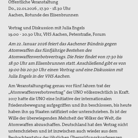
Öffentliche Veranstaltung
Suche
Do., 22.01.2026 , 17.30 - 18.30 Uhr
Aachen, Rotunde des Elisenbrunnen
Vortrag und Diskussion mit Julia Engels
19.00 - 20.30 Uhr, VHS Aachen, Peterstraße, Forum
Am 22. Januar 2026 feiert das Aachener Bündnis gegen
Atomwaffen das fünfjährige Bestehen des
Atomwaffenverbotsvertrags. Die Feier findet von 17:30 bis
18:30 Uhr am Elisenbrunnen statt. Anschließend gibt es von
19:00 bis 20:30 Uhr einen Vortrag und eine Diskussion mit
Julia Engels in der VHS Aachen.
Am Veranstaltungstag genau vor fünf Jahren trat der
„Atomwaffenverbotsvertrag“ der UNO völkerrechtlich in Kraft.
2017 hatte die UNO eine Initiative der internationalen
Friedensbewegung aufgegriffen und ihn beschlossen, bis heute
haben ihn 99 Staaten ratifiziert oder unterschrieben. Es ist der
Wille der überwiegenden Mehrheit der Völker der Welt, die
Atomwaffen abzuschaffen. Deutschland hat den Vertrag nicht
unterschrieben und ist inzwischen auch wieder aus dem
Beobachterstatus der jährlichen Überprüfungskonferenzen