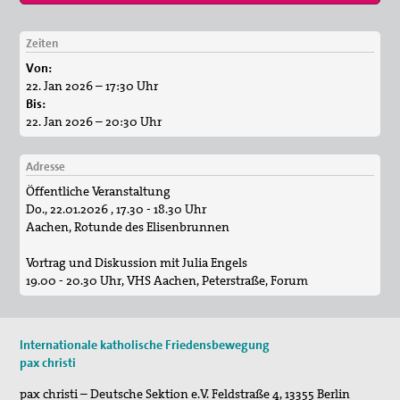
Zeiten
11. Aug 2026
Von:
Sommerferien-Friedensliedersingen
22. Jan 2026 – 17:30 Uhr
Bis:
29. Aug 2026
22. Jan 2026 – 20:30 Uhr
Fahradpilgertour 2026
29. Aug 2026
Adresse
Fahrradpilgertour 2026
Öffentliche Veranstaltung
Do., 22.01.2026 , 17.30 - 18.30 Uhr
Aachen, Rotunde des Elisenbrunnen
Vortrag und Diskussion mit Julia Engels
19.00 - 20.30 Uhr, VHS Aachen, Peterstraße, Forum
Internationale katholische Friedensbewegung
pax christi
pax christi – Deutsche Sektion e.V.
Feldstraße 4
,
13355
Berlin