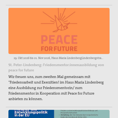
29. Okt 2026 bis 01. Nov 2026, Haus Maria LindenbergLindenbergstraße 2579271 St. PeterTel.: 07661 9300-0info@haus-maria-lindenberg.de
St. Peter-Lindenberg: Friedensmentor:innenausbildung von
peace for future
Wir freuen uns, zum zweiten Mal gemeinsam mit
"Friedensarbeit und Exerzitien! im Haus Maria Lindenberg
eine Ausbildung zur Friedensmentorin/ zum
Friedensmentor in Kooperation mit Peace for Future
anbieten zu können.