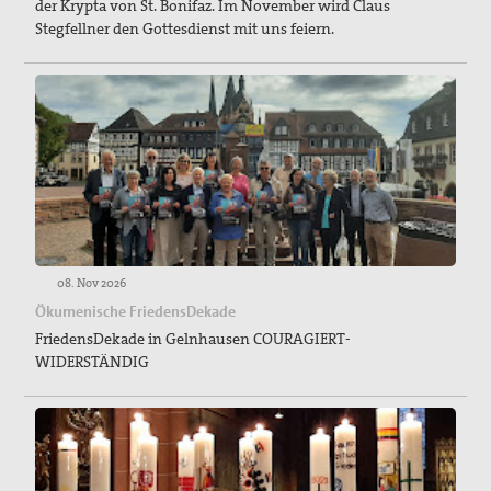
der Krypta von St. Bonifaz. Im November wird Claus
Stegfellner den Gottesdienst mit uns feiern.
08. Nov 2026
Ökumenische FriedensDekade
FriedensDekade in Gelnhausen COURAGIERT-
WIDERSTÄNDIG