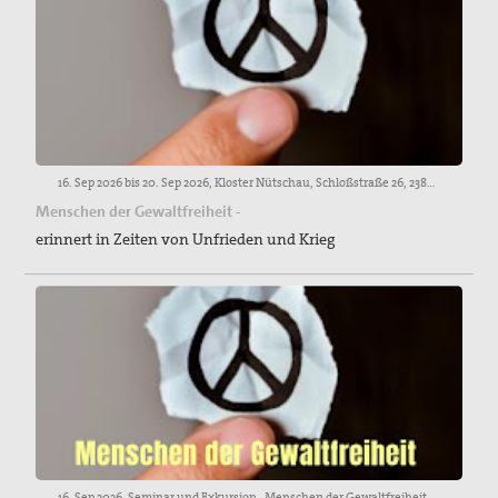
16. Sep 2026 bis 20. Sep 2026, Kloster Nütschau, Schloßstraße 26, 23843 Travenbrück
Menschen der Gewaltfreiheit -
erinnert in Zeiten von Unfrieden und Krieg
16. Sep 2026, Seminar und Exkursion „Menschen der Gewaltfreiheit – erinnert in Zeiten von Unfrieden und Krieg“ 16. – 20. September 2026 im Kloster Nütschau und in Lübeck