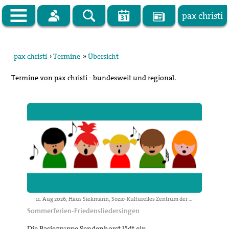
pax christi
Zur Startseite
pax christi
›
Termine
»
Übersicht
pax christi Deutsche Sektion
Termine von pax christi - bundesweit und regional.
Vor Ort
Themen
Kampagnen
Publikationen
Facebook
Kontakt
11. Aug 2026, Haus Siekmann, Sozio-Kulturelles Zentrum der Stadt Sendenhorst, Weststr. 18.
Sommerferien-Friedensliedersingen
Impressum
Die Basisgruppe Sendenhorst lädt ein