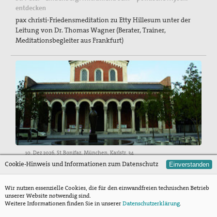
entdecken
pax christi-Friedensmeditation zu Etty Hillesum unter der
Leitung von Dr. Thomas Wagner (Berater, Trainer,
Meditationsbegleiter aus Frankfurt)
10. Dez 2026, St.Bonifaz, München, Karlstr. 34
Cookie-Hinweis und Informationen zum Datenschutz
Friedensgottesdienst
Einverstanden
pax christi lädt ein zum monatlichen Friedensgottesdienst in
der Krypta von St. Bonifaz. Im Dezember wird unsere
Wir nutzen essenzielle Cookies, die für den einwandfreien technischen Betrieb
unserer Website notwendig sind.
Vorsitzende, Eva Haubenthaler, den Gottesdienst mit uns
Weitere Informationen finden Sie in unserer
Datenschutzerklärung
.
feiern.