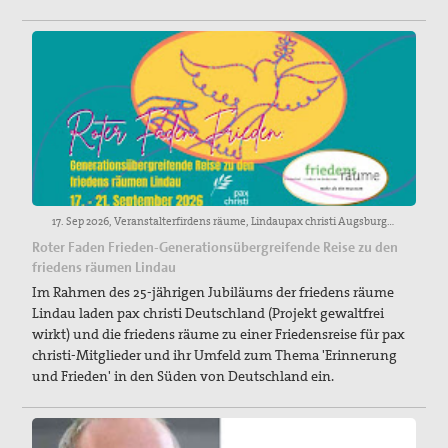
17. Sep 2026, Veranstalterfirdens räume, Lindaupax christi AugsburgProjektstelle „gewaltfrei wirkt“, pax christi – Deutsche Sektion e.V.www.paxchristi.deAnmeldung bis 15.07.2026 bei: c.schwarz@paxchristi.deDie Reise findet ab einer Gruppengröße von mindestens 15 Personen statt.
Roter Faden Frieden-Generationsübergreifende Reise zu den
friedens räumen Lindau
Im Rahmen des 25-jährigen Jubiläums der friedens räume
Lindau laden pax christi Deutschland (Projekt gewaltfrei
wirkt) und die friedens räume zu einer Friedensreise für pax
christi-Mitglieder und ihr Umfeld zum Thema 'Erinnerung
und Frieden' in den Süden von Deutschland ein.