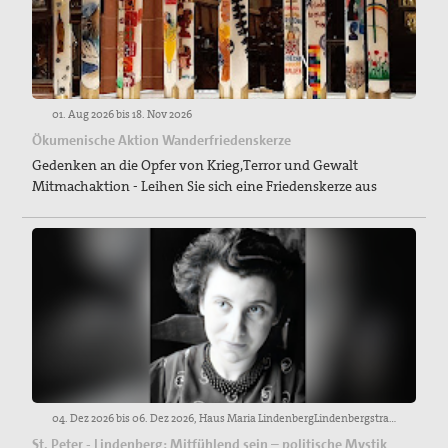
01. Aug 2026 bis 18. Nov 2026
Ökumenische Aktion Wanderfriedenskerze
Gedenken an die Opfer von Krieg,Terror und Gewalt
Mitmachaktion - Leihen Sie sich eine Friedenskerze aus
04. Dez 2026 bis 06. Dez 2026, Haus Maria LindenbergLindenbergstraße 25, 79271 St. PeterAnmeldungen erbeten an:Carmen Piazzi. Verwaltung. Telefon: +49 761 5144 228 · carmen.piazzi@seelsorgeamt-freiburg.de. Erzbischöfliches Seelsorgeamt. Abt IV-Sozialpastoral.
St. Peter - Lindenberg: Mitfühlend sein – politische Mystik