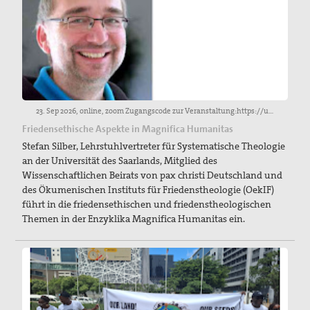
23. Sep 2026, online, zoom Zugangscode zur Veranstaltung:https://us06web.zoom.us/j/84659162808?pwd=dPnfrWeIBXxDlI3N5CFfUJvgvNYfZJ.1
Friedensethische Aspekte in Magnifica Humanitas
Stefan Silber, Lehrstuhlvertreter für Systematische Theologie
an der Universität des Saarlands, Mitglied des
Wissenschaftlichen Beirats von pax christi Deutschland und
des Ökumenischen Instituts für Friedenstheologie (OekIF)
führt in die friedensethischen und friedenstheologischen
Themen in der Enzyklika Magnifica Humanitas ein.