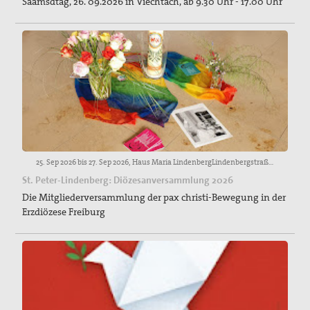
Saamsdtag, 26. 09.2026 in Viechtach, ab 9.30 Uhr - 17.00 Uhr
25. Sep 2026 bis 27. Sep 2026, Haus Maria LindenbergLindenbergstraße 2579271 St. PeterTel. 0 76 61 / 9 30 00
St. Peter-Lindenberg: Diözesanversammlung 2026
Die Mitgliederversammlung der pax christi-Bewegung in der
Erzdiözese Freiburg