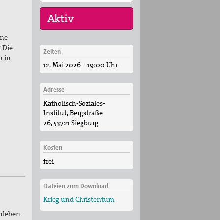
ine
? Die
Zeiten
11. Aug 2026
n in
12. Mai 2026 – 19:00 Uhr
Sommerferien-
Friedensliedersingen
Adresse
29. Aug 2026
Katholisch-Soziales-
Fahradpilgertour 2026
Institut, Bergstraße
29. Aug 2026
26, 53721 Siegburg
Fahrradpilgertour 2026
Kosten
frei
Dateien zum Download
Krieg und Christentum
enleben