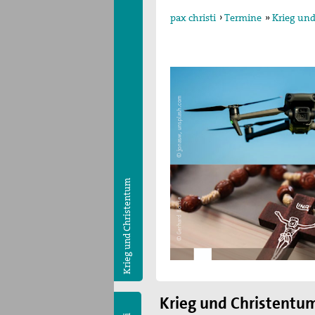
pax christi
›
Termine
»
Krieg un
Krieg und Christentum
Krieg und Christentu