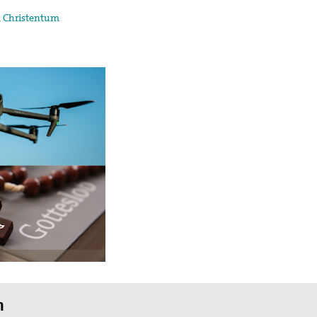
d Christentum
m