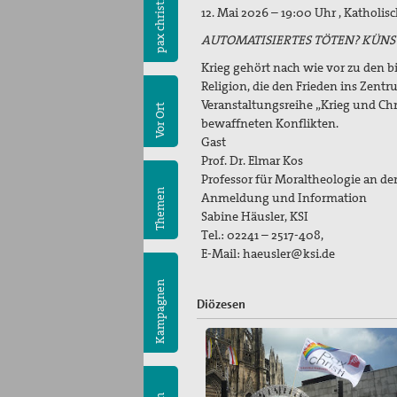
pax christi
12. Mai 2026 – 19:00 Uhr , Katholisc
AUTOMATISIERTES TÖTEN? KÜNST
Krieg gehört nach wie vor zu den bi
Religion, die den Frieden ins Zent
Veranstaltungsreihe „Krieg und Chr
Vor Ort
bewaffneten Konflikten.
Gast
Prof. Dr. Elmar Kos
Professor für Moraltheologie an der
Themen
Anmeldung und Information
Sabine Häusler, KSI
Tel.: 02241 – 2517-408,
E-Mail: haeusler@ksi.de
Kampagnen
Diözesen