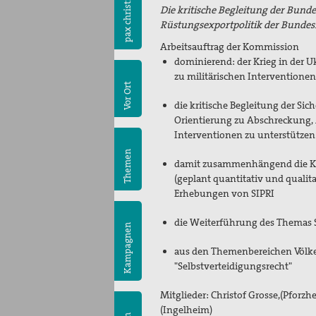
pax christi
Die kritische Begleitung der Bunde
Rüstungsexportpolitik der Bunde
Arbeitsauftrag der Kommission
dominierend: der Krieg in der 
zu militärischen Intervention
Vor Ort
die kritische Begleitung der Sich
Orientierung zu Abschreckung, Au
Interventionen zu unterstütze
Themen
damit zusammenhängend die Kri
(geplant quantitativ und qualit
Erhebungen von SIPRI
die Weiterführung des Themas S
Kampagnen
aus den Themenbereichen Völke
"Selbstverteidigungsrecht"
Mitglieder:
Christof Grosse,(Pforzh
(Ingelheim)