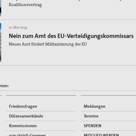
Koalitionsvertrag
27. Nov 2024
Nein zum Amt des EU-Verteidigungskommissars
Neues Amt fördert Militarisierung der EU
emen:
Friedensfragen
Meldungen
Diözesanverbände
Termine
Kommissionen
SPENDEN
pax christi-Gruppen
MITGLIED WERDEN