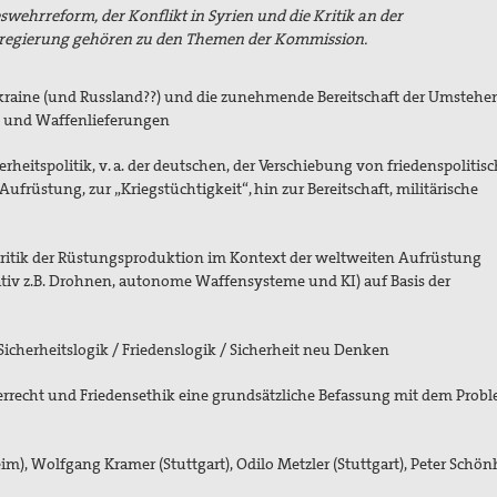
swehrreform, der Konflikt in Syrien und die Kritik an der
sregierung gehören zu den Themen der Kommission.
Ukraine (und Russland??) und die zunehmende Bereitschaft der Umsteh
en und Waffenlieferungen
erheitspolitik, v. a. der deutschen, der Verschiebung von friedenspolitisc
früstung, zur „Kriegstüchtigkeit“, hin zur Bereitschaft, militärische
n
tik der Rüstungsproduktion im Kontext der weltweiten Aufrüstung
ativ z.B. Drohnen, autonome Waffensysteme und KI) auf Basis der
icherheitslogik / Friedenslogik / Sicherheit neu Denken
rrecht und Friedensethik eine grundsätzliche Befassung mit dem Prob
eim),
Wolfgang Kramer (Stuttgart),
Odilo Metzler (Stuttgart), Peter Schön